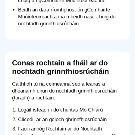
chuig an gComhairle Mhúinteoireachta.
Beidh an dara ríomhphost ón gComhairle
Mhúinteoireachta ina mbeidh nasc chuig do
nochtadh grinnfhiosrúcháin.
Conas rochtain a fháil ar do
nochtadh grinnfhiosrúcháin
Caithfidh tú na céimeanna seo a leanas a
dhéanamh chun do nochtadh grinnfhiosrúcháin
(toradh) a rochtain:
Logáil
isteach i do chuntas Mo Chlárú
Cliceáil ar an gcloch ghrinnfhiosrúcháin
Faoi rannóg Rochtain ar do Nochtadh