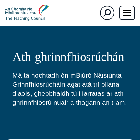
The
Cuardaigh
Teaching
Council
Ath-ghrinnfhiosrúchán
Má tá nochtadh ón mBiúró Náisiúnta
Grinnfhiosrúcháin agat atá trí bliana
d’aois, gheobhaidh tú i iarratas ar ath-
ghrinnfhiosrú nuair a thagann an t-am.