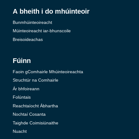
A bheith i do mhúinteoir
Bunmhúinteoireacht
Múinteoireacht iar-bhunscoile
Breisoideachas
Fúinn
Faoin gComhairle Mhúinteoireachta
Struchtúr na Comhairle
Ár bhfoireann
Folúntais
Reachtaíocht Ábhartha
Nochtaí Cosanta
Taighde Coimisiúnaithe
Nuacht