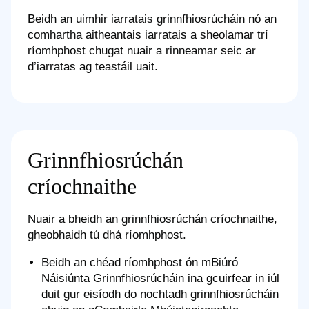
Beidh an uimhir iarratais grinnfhiosrúcháin nó an
comhartha aitheantais iarratais a sheolamar trí
ríomhphost chugat nuair a rinneamar seic ar
d’iarratas ag teastáil uait.
Grinnfhiosrúchán
críochnaithe
Nuair a bheidh an grinnfhiosrúchán críochnaithe,
gheobhaidh tú dhá ríomhphost.
Beidh an chéad ríomhphost ón mBiúró
Náisiúnta Grinnfhiosrúcháin ina gcuirfear in iúl
duit gur eisíodh do nochtadh grinnfhiosrúcháin