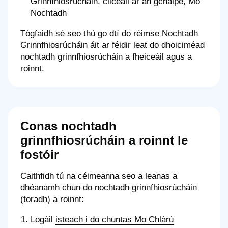
Grinnfhiosrúcháin, cliceáil ar an gcnaipe, Mo
Nochtadh
Tógfaidh sé seo thú go dtí do réimse Nochtadh
Grinnfhiosrúcháin áit ar féidir leat do dhoiciméad
nochtadh grinnfhiosrúcháin a fheiceáil agus a
roinnt.
Conas nochtadh
grinnfhiosrúcháin a roinnt le
fostóir
Caithfidh tú na céimeanna seo a leanas a
dhéanamh chun do nochtadh grinnfhiosrúcháin
(toradh) a roinnt:
Logáil
isteach i do chuntas Mo Chlárú