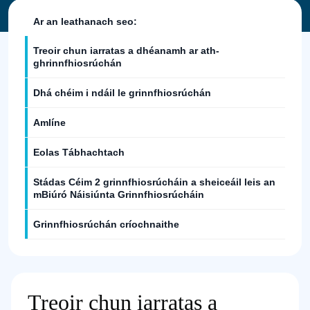
Ar an leathanach seo:
Treoir chun iarratas a dhéanamh ar ath-
ghrinnfhiosrúchán
Dhá chéim i ndáil le grinnfhiosrúchán
Amlíne
Eolas Tábhachtach
Stádas Céim 2 grinnfhiosrúcháin a sheiceáil leis an
mBiúró Náisiúnta Grinnfhiosrúcháin
Grinnfhiosrúchán críochnaithe
Treoir chun iarratas a