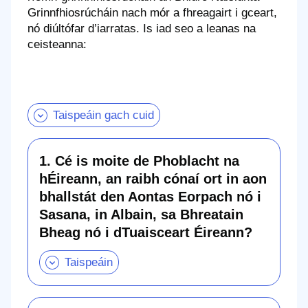
Grinnfhiosrúcháin nach mór a fhreagairt i gceart,
nó diúltófar d’iarratas. Is iad seo a leanas na
ceisteanna:
Taispeáin gach cuid
1. Cé is moite de Phoblacht na
hÉireann, an raibh cónaí ort in aon
bhallstát den Aontas Eorpach nó i
Sasana, in Albain, sa Bhreatain
1.
Cé
Bheag nó i dTuaisceart Éireann?
is
moite
de
Phoblacht
na
hÉireann,
an