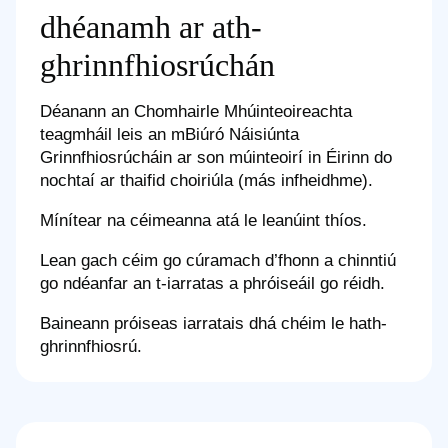
dhéanamh ar ath-
ghrinnfhiosrúchán
Déanann an Chomhairle Mhúinteoireachta
teagmháil leis an mBiúró Náisiúnta
Grinnfhiosrúcháin ar son múinteoirí in Éirinn do
nochtaí ar thaifid choiriúla (más infheidhme).
Mínítear na céimeanna atá le leanúint thíos.
Lean gach céim go cúramach d’fhonn a chinntiú
go ndéanfar an t-iarratas a phróiseáil go réidh.
Baineann próiseas iarratais dhá chéim le hath-
ghrinnfhiosrú.