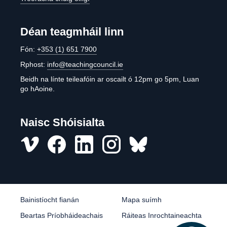
Déan teagmháil linn
Fón:
+353 (1) 651 7900
Rphost:
info@teachingcouncil.ie
Beidh na línte teileafóin ar oscailt ó 12pm go 5pm, Luan
go hAoine.
Naisc Shóisialta
Vimeo
Facebook
LinkedIn
Instagram
misc
Bainistíocht fianán
Mapa suímh
Beartas Príobháideachais
Ráiteas Inrochtaineachta