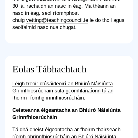
30 lá, rachaidh an nasc in éag. Má théann an
nasc in éag, seol ríomhphost
chuig
vetting@teachingcouncil.ie
le do thoil agus
seolfaimid nasc nua chugat.
Eolas Tábhachtach
Léigh treoir d’úsáideoirí an Bhiúró Náisiúnta
Grinnfhiosrúcháin sula gcomhlánaíonn tú an
fhoirm ríomhghrinnfhiosrúcháin.
Ceisteanna éigeantacha an Bhiúró Náisiúnta
Grinnfhiosrúcháin
Tá dhá cheist éigeantacha ar fhoirm thairseach
ríomh-ghrinnfhiosrúcháin an Bhiúró Náisiúnta