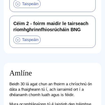
1
-
foirm
ghrinnfhiosrúcháin
Mo
Chlárú.
Taispeáin
Céim 2 - foirm maidir le tairseach
an
ríomhghrinnfhiosrúcháin BNG
chuid
seo
Céim
2
-
foirm
maidir
le
tairseach
ríomhghrinnfhiosrúcháin
BNG.
Taispeáin
an
Amlíne
chuid
seo
Beidh 30 lá agat chun an fhoirm a chríochnú ón
dáta a fhaigheann tú í, ach iarraimid ort í a
dhéanamh chomh luath agus is féidir.
Mura gcomhlánaíonn tú é laistigh den tréimhse