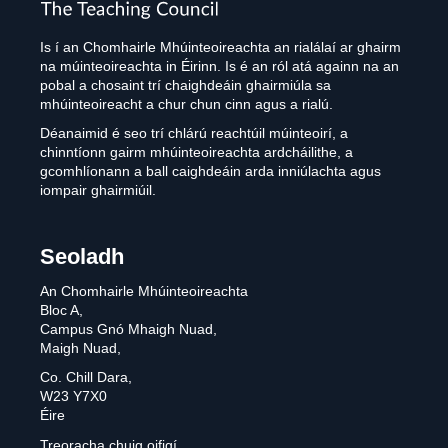
Is í an Chomhairle Mhúinteoireachta an rialálaí ar ghairm
na múinteoireachta in Éirinn. Is é an ról atá againn na an
pobal a chosaint trí chaighdeáin ghairmiúla sa
mhúinteoireacht a chur chun cinn agus a rialú.
Déanaimid é seo trí chlárú reachtúil múinteoirí, a
chinntíonn gairm mhúinteoireachta ardcháilithe, a
gcomhlíonann a ball caighdeáin arda inniúlachta agus
iompair ghairmiúil.
Seoladh
An Chomhairle Mhúinteoireachta
Bloc A,
Campus Gnó Mhaigh Nuad,
Maigh Nuad,
Co. Chill Dara,
W23 Y7X0
Éire
Treoracha chuig oifigí