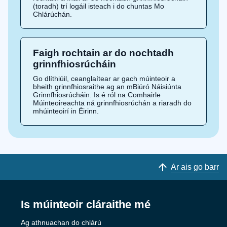
(toradh) trí logáil isteach i do chuntas Mo
Chlárúchán.
Faigh rochtain ar do nochtadh
grinnfhiosrúcháin
Go dlíthiúil, ceanglaítear ar gach múinteoir a
bheith grinnfhiosraithe ag an mBiúró Náisiúnta
Grinnfhiosrúcháin. Is é ról na Comhairle
Múinteoireachta ná grinnfhiosrúchán a riaradh do
mhúinteoirí in Éirinn.
Ar ais go barr
Is múinteoir cláraithe mé
Ag athnuachan do chlárú