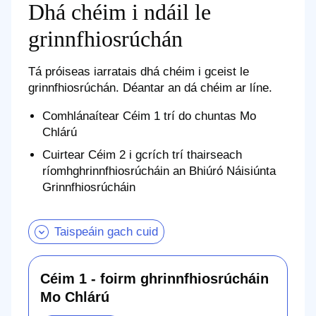
Dhá chéim i ndáil le
grinnfhiosrúchán
Tá próiseas iarratais dhá chéim i gceist le
grinnfhiosrúchán. Déantar an dá chéim ar líne.
Comhlánaítear Céim 1 trí do chuntas Mo
Chlárú
Cuirtear Céim 2 i gcrích trí thairseach
ríomhghrinnfhiosrúcháin an Bhiúró Náisiúnta
Grinnfhiosrúcháin
Taispeáin gach cuid
Céim 1 - foirm ghrinnfhiosrúcháin
Mo Chlárú
Céim