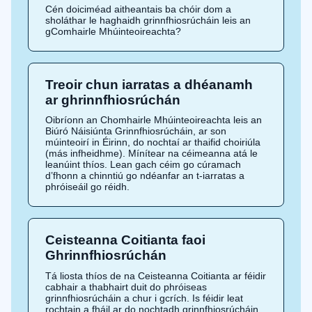
Cén doiciméad aitheantais ba chóir dom a
sholáthar le haghaidh grinnfhiosrúcháin leis an
gComhairle Mhúinteoireachta?
Treoir chun iarratas a dhéanamh
ar ghrinnfhiosrúchán
Oibríonn an Chomhairle Mhúinteoireachta leis an
Biúró Náisiúnta Grinnfhiosrúcháin, ar son
múinteoirí in Éirinn, do nochtaí ar thaifid choiriúla
(más infheidhme). Mínítear na céimeanna atá le
leanúint thíos. Lean gach céim go cúramach
d’fhonn a chinntiú go ndéanfar an t-iarratas a
phróiseáil go réidh.
Ceisteanna Coitianta faoi
Ghrinnfhiosrúchán
Tá liosta thíos de na Ceisteanna Coitianta ar féidir
cabhair a thabhairt duit do phróiseas
grinnfhiosrúcháin a chur i gcrích. Is féidir leat
rochtain a fháil ar do nochtadh grinnfhiosrúcháin