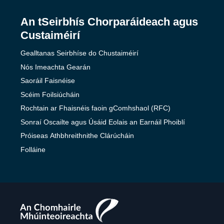
An tSeirbhís Chorparáideach agus
Custaiméirí
Gealltanas Seirbhíse do Chustaiméirí
Nós Imeachta Gearán
Saoráil Faisnéise
Scéim Foilsiúcháin
Rochtain ar Fhaisnéis faoin gComhshaol (RFC)
Sonraí Oscailte agus Úsáid Eolais an Earnáil Phoiblí
Próiseas Athbhreithnithe Clárúcháin
Folláine
The
Teaching
Council