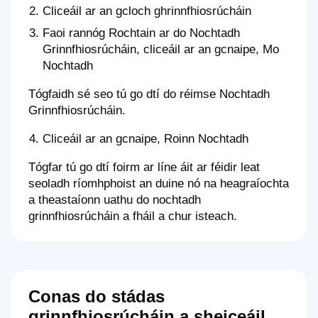
Cliceáil ar an gcloch ghrinnfhiosrúcháin
Faoi rannóg Rochtain ar do Nochtadh
Grinnfhiosrúcháin, cliceáil ar an gcnaipe, Mo
Nochtadh
Tógfaidh sé seo tú go dtí do réimse Nochtadh
Grinnfhiosrúcháin.
Cliceáil ar an gcnaipe, Roinn Nochtadh
Tógfar tú go dtí foirm ar líne áit ar féidir leat
seoladh ríomhphoist an duine nó na heagraíochta
a theastaíonn uathu do nochtadh
grinnfhiosrúcháin a fháil a chur isteach.
Conas do stádas
grinnfhiosrúcháin a sheiceáil