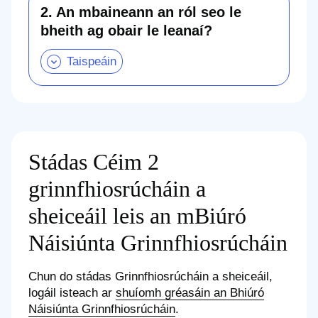
raibh
2. An mbaineann an ról seo le
cónaí
ort
bheith ag obair le leanaí?
in
2.
aon
An
bhallstát
mbaineann
den
an
Aontas
ról
Eorpach
seo
nó
le
i
bheith
Sasana,
ag
in
obair
Albain,
le
sa
Stádas Céim 2
leanaí? .
Bhreatain
Taispeáin
Bheag
an
grinnfhiosrúcháin a
nó
chuid
i
seo
dTuaisceart
sheiceáil leis an mBiúró
Éireann? .
Taispeáin
Náisiúnta Grinnfhiosrúcháin
an
chuid
seo
Chun do stádas Grinnfhiosrúcháin a sheiceáil,
logáil isteach ar
shuíomh gréasáin an Bhiúró
Náisiúnta Grinnfhiosrúcháin
.