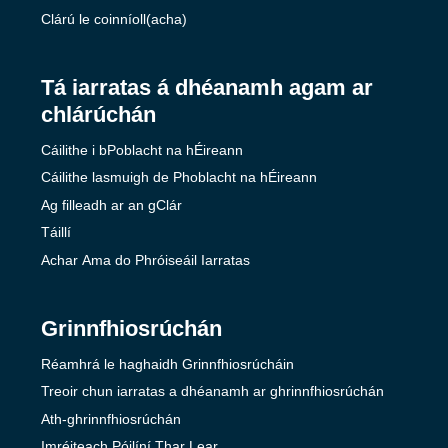
Clárú le coinníoll(acha)
Tá iarratas á dhéanamh agam ar
chlárúchán
Cáilithe i bPoblacht na hÉireann
Cáilithe lasmuigh de Phoblacht na hÉireann
Ag filleadh ar an gClár
Táillí
Achar Ama do Phróiseáil Iarratas
Grinnfhiosrúchán
Réamhrá le haghaidh Grinnfhiosrúcháin
Treoir chun iarratas a dhéanamh ar ghrinnfhiosrúchán
Ath-ghrinnfhiosrúchán
Imréiteach Póilíní Thar Lear