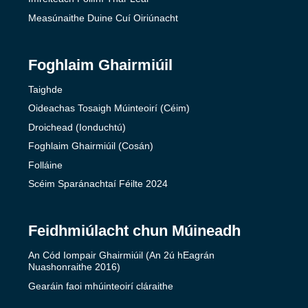
Measúnaithe Duine Cuí Oiriúnacht
Foghlaim Ghairmiúil
Taighde
Oideachas Tosaigh Múinteoirí (Céim)
Droichead (Ionduchtú)
Foghlaim Ghairmiúil (Cosán)
Folláine
Scéim Sparánachtaí Féilte 2024
Feidhmiúlacht chun Múineadh
An Cód Iompair Ghairmiúil (An 2ú hEagrán
Nuashonraithe 2016)
Gearáin faoi mhúinteoirí cláraithe