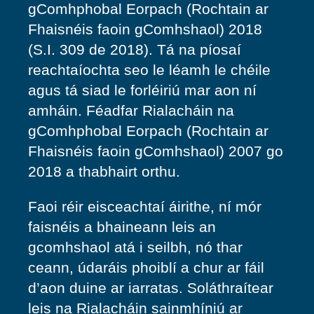
gComhphobal Eorpach (Rochtain ar
Fhaisnéis faoin gComhshaol) 2018
(S.I. 309 de 2018). Tá na píosaí
reachtaíochta seo le léamh le chéile
agus tá siad le forléiriú mar aon ní
amháin. Féadfar Rialacháin na
gComhphobal Eorpach (Rochtain ar
Fhaisnéis faoin gComhshaol) 2007 go
2018 a thabhairt orthu.
Faoi réir eisceachtaí áirithe, ní mór
faisnéis a bhaineann leis an
gcomhshaol atá i seilbh, nó thar
ceann, údaráis phoiblí a chur ar fáil
d’aon duine ar iarratas. Soláthraítear
leis na Rialacháin sainmhíniú ar