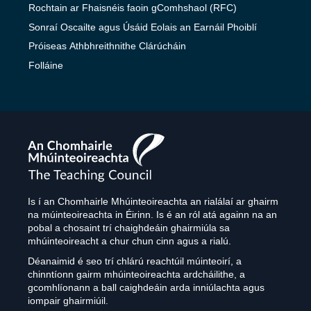
Rochtain ar Fhaisnéis faoin gComhshaol (RFC)
Sonraí Oscailte agus Úsáid Eolais an Earnáil Phoiblí
Próiseas Athbhreithnithe Clárúcháin
Folláine
The
Teaching
Council
Is í an Chomhairle Mhúinteoireachta an rialálaí ar ghairm
na múinteoireachta in Éirinn. Is é an ról atá againn na an
pobal a chosaint trí chaighdeáin ghairmiúla sa
mhúinteoireacht a chur chun cinn agus a rialú.
Déanaimid é seo trí chlárú reachtúil múinteoirí, a
chinntíonn gairm mhúinteoireachta ardcháilithe, a
gcomhlíonann a ball caighdeáin arda inniúlachta agus
iompair ghairmiúil.