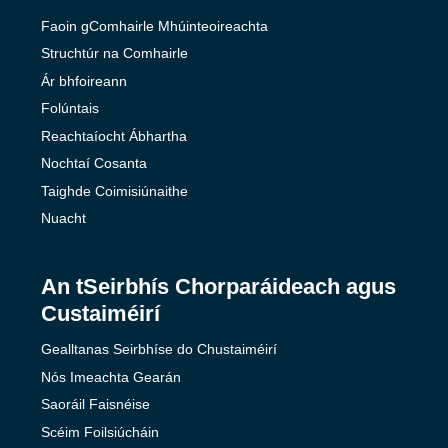
Faoin gComhairle Mhúinteoireachta
Struchtúr na Comhairle
Ár bhfoireann
Folúntais
Reachtaíocht Ábhartha
Nochtaí Cosanta
Taighde Coimisiúnaithe
Nuacht
An tSeirbhís Chorparáideach agus
Custaiméirí
Gealltanas Seirbhíse do Chustaiméirí
Nós Imeachta Gearán
Saoráil Faisnéise
Scéim Foilsiúcháin