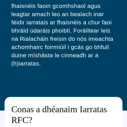
fhaisnéis faoin gcomhshaol agus
leagtar amach leo an bealach inar
féidir iarratais ar fhaisnéis a chur faoi
bhráid údaráis phoiblí. Foráiltear leis
na Rialacháin freisin do nós imeachta
achomhairc foirmiúil i gcás go bhfuil
duine míshásta le cinneadh ar a
(h)iarratas.
Conas a dhéanaim Iarratas
RFC?