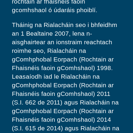
rochtain ar fhaisnéis faoin
gcomhshaol ó údaráis phoiblí.
Tháinig na Rialacháin seo i bhfeidhm
an 1 Bealtaine 2007, lena n-
aisghairtear an ionstraim reachtach
roimhe seo, Rialacháin na
gComhphobal Eorpach (Rochtain ar
Fhaisnéis faoin gComhshaol) 1998.
Leasaíodh iad le Rialacháin na
gComhphobal Eorpach (Rochtain ar
Fhaisnéis faoin gComhshaol) 2011
(S.I. 662 de 2011) agus Rialacháin na
gComhphobal Eorpach (Rochtain ar
Fhaisnéis faoin gComhshaol) 2014
(S.I. 615 de 2014) agus Rialacháin na