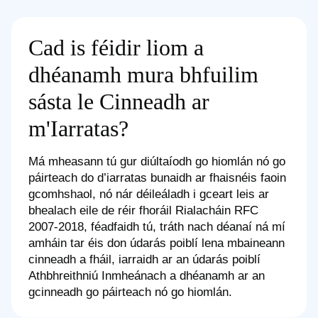
Cad is féidir liom a
dhéanamh mura bhfuilim
sásta le Cinneadh ar
m'Iarratas?
Má mheasann tú gur diúltaíodh go hiomlán nó go
páirteach do d’iarratas bunaidh ar fhaisnéis faoin
gcomhshaol, nó nár déileáladh i gceart leis ar
bhealach eile de réir fhoráil Rialacháin RFC
2007-2018, féadfaidh tú, tráth nach déanaí ná mí
amháin tar éis don údarás poiblí lena mbaineann
cinneadh a fháil, iarraidh ar an údarás poiblí
Athbhreithniú Inmheánach a dhéanamh ar an
gcinneadh go páirteach nó go hiomlán.