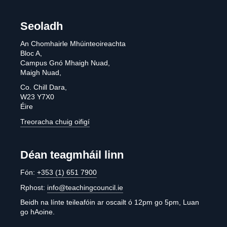
Seoladh
An Chomhairle Mhúinteoireachta
Bloc A,
Campus Gnó Mhaigh Nuad,
Maigh Nuad,
Co. Chill Dara,
W23 Y7X0
Éire
Treoracha chuig oifigí
Déan teagmháil linn
Fón:
+353 (1) 651 7900
Rphost:
info@teachingcouncil.ie
Beidh na línte teileafóin ar oscailt ó 12pm go 5pm, Luan
go hAoine.