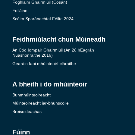
Foghlaim Ghairmiúil (Cosán)
Folláine
Scéim Sparánachtaí Féilte 2024
Feidhmiúlacht chun Múineadh
An Cód Iompair Ghairmiúil (An 2ú hEagrán
Nuashonraithe 2016)
Gearáin faoi mhúinteoirí cláraithe
A bheith i do mhúinteoir
Bunmhúinteoireacht
Múinteoireacht iar-bhunscoile
Breisoideachas
Fúinn