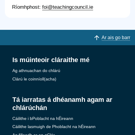
Ríomhphost:
foi@teachingcouncil.ie
Ar ais go barr
Is múinteoir cláraithe mé
Ag athnuachan do chlárú
Clárú le coinníoll(acha)
Tá iarratas á dhéanamh agam ar
chlárúchán
Cáilithe i bPoblacht na hÉireann
Cáilithe lasmuigh de Phoblacht na hÉireann
Ag filleadh ar an gClár