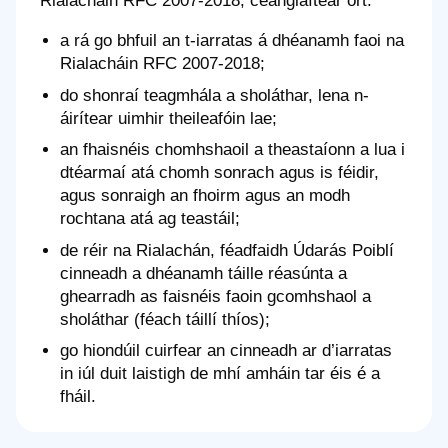
Rialacháin RFC 2007-2018, ceanglaítear ort:
a rá go bhfuil an t-iarratas á dhéanamh faoi na
Rialacháin RFC 2007-2018;
do shonraí teagmhála a sholáthar, lena n-
áirítear uimhir theileafóin lae;
an fhaisnéis chomhshaoil a theastaíonn a lua i
dtéarmaí atá chomh sonrach agus is féidir,
agus sonraigh an fhoirm agus an modh
rochtana atá ag teastáil;
de réir na Rialachán, féadfaidh Údarás Poiblí
cinneadh a dhéanamh táille réasúnta a
ghearradh as faisnéis faoin gcomhshaol a
sholáthar (féach táillí thíos);
go hiondúil cuirfear an cinneadh ar d’iarratas
in iúl duit laistigh de mhí amháin tar éis é a
fháil.