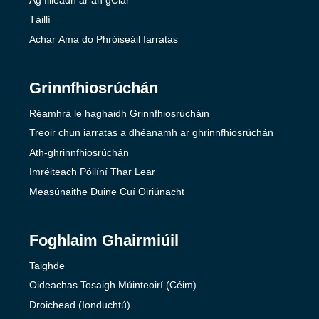
Táillí
Achar Ama do Phróiseáil Iarratas
Grinnfhiosrúchán
Réamhrá le haghaidh Grinnfhiosrúcháin
Treoir chun iarratas a dhéanamh ar ghrinnfhiosrúchán
Ath-ghrinnfhiosrúchán
Imréiteach Póilíní Thar Lear
Measúnaithe Duine Cuí Oiriúnacht
Foghlaim Ghairmiúil
Taighde
Oideachas Tosaigh Múinteoirí (Céim)
Droichead (Ionduchtú)