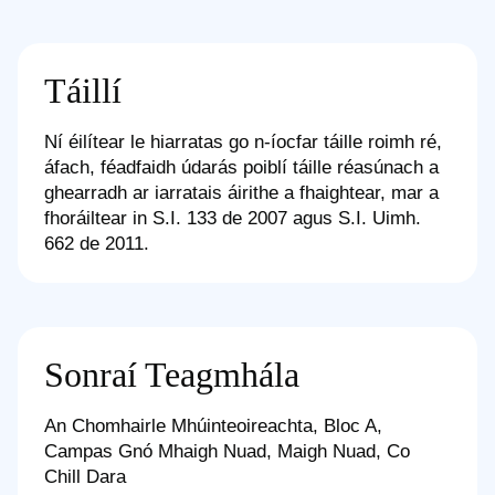
Táillí
Ní éilítear le hiarratas go n-íocfar táille roimh ré,
áfach, féadfaidh údarás poiblí táille réasúnach a
ghearradh ar iarratais áirithe a fhaightear, mar a
fhoráiltear in S.I. 133 de 2007 agus S.I. Uimh.
662 de 2011.
Sonraí Teagmhála
An Chomhairle Mhúinteoireachta, Bloc A,
Campas Gnó Mhaigh Nuad, Maigh Nuad, Co
Chill Dara