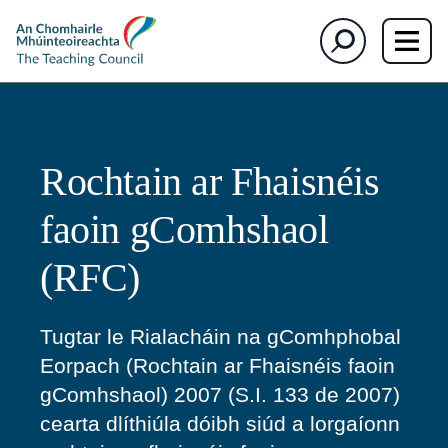
The
Cuardaigh
Teaching
Council
Rochtain ar Fhaisnéis
faoin gComhshaol
(RFC)
Tugtar le Rialacháin na gComhphobal
Eorpach (Rochtain ar Fhaisnéis faoin
gComhshaol) 2007 (S.I. 133 de 2007)
cearta dlíthiúla dóibh siúd a lorgaíonn