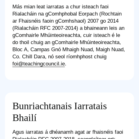
Más mian leat iarratas a chur isteach faoi
Rialacháin na gComhphobal Eorpach (Rochtain
ar Fhaisnéis faoin gComhshaol) 2007 go 2014
(Rialacháin RFC 2007-2014) a bhaineann leis an
gComhairle Mhúinteoireachta, cuir isteach é le
do thoil chuig an gComhairle Mhúinteoireachta,
Bloc A, Campas Gnó Mhaigh Nuad, Maigh Nuad,
Co. Chill Dara, nó seol ríomhphost chuig
foi@teachingcouncil.ie
.
Bunriachtanais Iarratais
Bhailí
Agus iarratas á dhéanamh agat ar fhaisnéis faoi