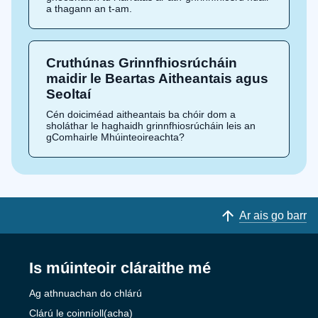
a thagann an t-am.
Cruthúnas Grinnfhiosrúcháin
maidir le Beartas Aitheantais agus
Seoltaí
Cén doiciméad aitheantais ba chóir dom a
sholáthar le haghaidh grinnfhiosrúcháin leis an
gComhairle Mhúinteoireachta?
Ar ais go barr
Is múinteoir cláraithe mé
Ag athnuachan do chlárú
Clárú le coinníoll(acha)