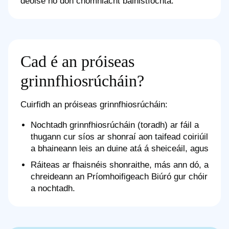
deoise nó don chomhlacht bainistíochta.
Cad é an próiseas
grinnfhiosrúcháin?
Cuirfidh an próiseas grinnfhiosrúcháin:
Nochtadh grinnfhiosrúcháin (toradh) ar fáil a
thugann cur síos ar shonraí aon taifead coiriúil
a bhaineann leis an duine atá á sheiceáil, agus
Ráiteas ar fhaisnéis shonraithe, más ann dó, a
chreideann an Príomhoifigeach Biúró gur chóir
a nochtadh.