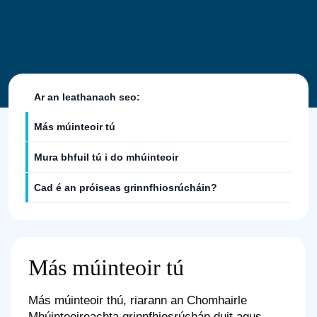
Ar an leathanach seo:
Más múinteoir tú
Mura bhfuil tú i do mhúinteoir
Cad é an próiseas grinnfhiosrúcháin?
Más múinteoir tú
Más múinteoir thú, riarann an Chomhairle
Mhúinteoireachta grinnfhiosrúchán duit agus