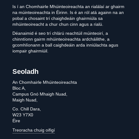
Is í an Chomhairle Mhúinteoireachta an rialálaí ar ghairm
na múinteoireachta in Éirinn. Is é an ról atá againn na an
pobal a chosaint trí chaighdeáin ghairmiúla sa
mhúinteoireacht a chur chun cinn agus a rialú.
Déanaimid é seo trí chlárú reachtúil múinteoirí, a
chinntíonn gairm mhúinteoireachta ardcháilithe, a
gcomhlíonann a ball caighdeáin arda inniúlachta agus
iompair ghairmiúil.
Seoladh
An Chomhairle Mhúinteoireachta
Bloc A,
Campus Gnó Mhaigh Nuad,
Maigh Nuad,
Co. Chill Dara,
W23 Y7X0
Éire
Treoracha chuig oifigí