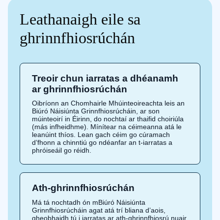
Leathanaigh eile sa
ghrinnfhiosrúchán
Treoir chun iarratas a dhéanamh
ar ghrinnfhiosrúchán
Oibríonn an Chomhairle Mhúinteoireachta leis an
Biúró Náisiúnta Grinnfhiosrúcháin, ar son
múinteoirí in Éirinn, do nochtaí ar thaifid choiriúla
(más infheidhme). Mínítear na céimeanna atá le
leanúint thíos. Lean gach céim go cúramach
d’fhonn a chinntiú go ndéanfar an t-iarratas a
phróiseáil go réidh.
Ath-ghrinnfhiosrúchán
Má tá nochtadh ón mBiúró Náisiúnta
Grinnfhiosrúcháin agat atá trí bliana d’aois,
gheobhaidh tú i iarratas ar ath-ghrinnfhiosrú nuair