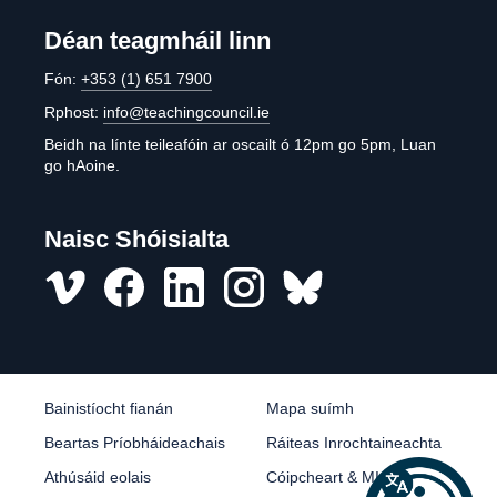
Déan teagmháil linn
Fón:
+353 (1) 651 7900
Rphost:
info@teachingcouncil.ie
Beidh na línte teileafóin ar oscailt ó 12pm go 5pm, Luan
go hAoine.
Naisc Shóisialta
Vimeo
Facebook
LinkedIn
Instagram
misc
Bainistíocht fianán
Mapa suímh
Beartas Príobháideachais
Ráiteas Inrochtaineachta
Athúsáid eolais
Cóipcheart & MI