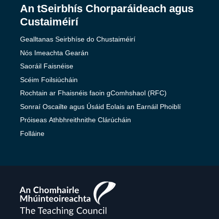
An tSeirbhís Chorparáideach agus
Custaiméirí
Gealltanas Seirbhíse do Chustaiméirí
Nós Imeachta Gearán
Saoráil Faisnéise
Scéim Foilsiúcháin
Rochtain ar Fhaisnéis faoin gComhshaol (RFC)
Sonraí Oscailte agus Úsáid Eolais an Earnáil Phoiblí
Próiseas Athbhreithnithe Clárúcháin
Folláine
The
Teaching
Council