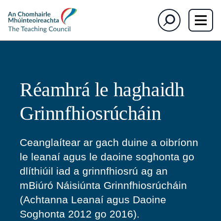
The
Cuardaigh
Teaching
Council
Réamhrá le haghaidh
Grinnfhiosrúcháin
Ceanglaítear ar gach duine a oibríonn
le leanaí agus le daoine soghonta go
dlíthiúil iad a grinnfhiosrú ag an
mBiúró Náisiúnta Grinnfhiosrúcháin
(Achtanna Leanaí agus Daoine
Soghonta 2012 go 2016).