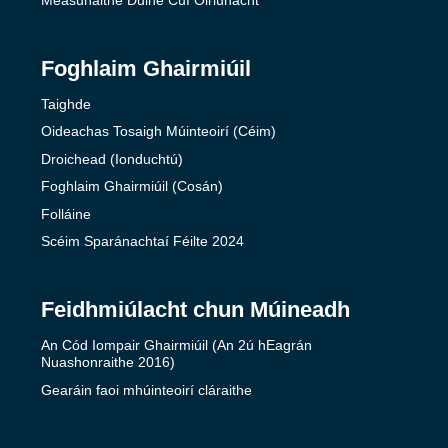
Foghlaim Ghairmiúil
Taighde
Oideachas Tosaigh Múinteoirí (Céim)
Droichead (Ionduchtú)
Foghlaim Ghairmiúil (Cosán)
Folláine
Scéim Sparánachtaí Féilte 2024
Feidhmiúlacht chun Múineadh
An Cód Iompair Ghairmiúil (An 2ú hEagrán
Nuashonraithe 2016)
Gearáin faoi mhúinteoirí cláraithe