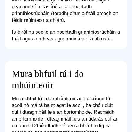
déanann sí measúnú ar an nochtadh
grinnfhiosrúcháin (toradh) chun a fháil amach an
féidir múinteoir a chlárú.
Is é ról na scoile an nochtadh grinnfhiosrúcháin a
fháil agus a mheas agus múinteoirí á bhfostú.
Mura bhfuil tú i do
mhúinteoir
Mura bhfuil tú i do mhúinteoir ach oibríonn tú i
scoil nó má tá baint agat le scoil, ba chóir duit
dul i dteagmháil leis an bpríomhoide. Rachaidh
an príomhoide i dteagmháil leis an údarás cuí ar
do shon. D’fhéadfadh sé seo a bheith oifig na