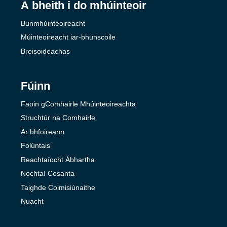
A bheith i do mhúinteoir
Bunmhúinteoireacht
Múinteoireacht iar-bhunscoile
Breisoideachas
Fúinn
Faoin gComhairle Mhúinteoireachta
Struchtúr na Comhairle
Ár bhfoireann
Folúntais
Reachtaíocht Ábhartha
Nochtaí Cosanta
Taighde Coimisiúnaithe
Nuacht