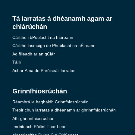
Tá iarratas á dhéanamh agam ar
chlárúchán
Cáilithe i bPoblacht na hÉireann
Cáilithe lasmuigh de Phoblacht na hÉireann
Ag filleadh ar an gClár
Táillí
Achar Ama do Phróiseáil Iarratas
Grinnfhiosrúchán
Réamhrá le haghaidh Grinnfhiosrúcháin
Treoir chun iarratas a dhéanamh ar ghrinnfhiosrúchán
Ath-ghrinnfhiosrúchán
Imréiteach Póilíní Thar Lear
Measúnaithe Duine Cuí Oiriúnacht