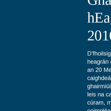
hEa
201
D’fhoils
heagrán 
an 20 M
caighdeá
ghairmiúi
leis na 
cúram, m
coimpléa