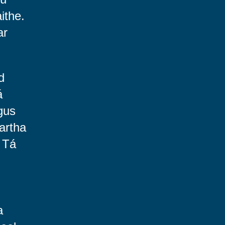
ithe.
ar
d
á
gus
artha
 Tá
a