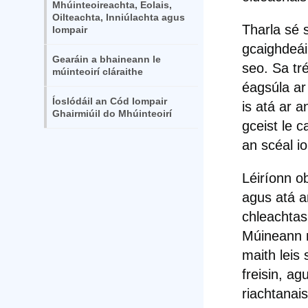
Mhúinteoireachta, Eolais,
Oilteachta, Inniúlachta agus
Tharla sé s
Iompair
gcaighdeái
Gearáin a bhaineann le
seo. Sa tr
múinteoirí cláraithe
éagsúla ar
Íoslódáil an Cód Iompair
is atá ar a
Ghairmiúil do Mhúinteoirí
gceist le 
an scéal i
Léiríonn o
agus atá a
chleachtas
Múineann m
maith leis 
freisin, a
riachtanais