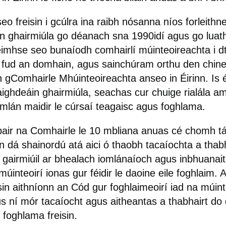
eo freisin i gcúlra ina raibh nósanna níos forleithne
n ghairmiúla go déanach sna 1990idí agus go luat
éimhse seo bunaíodh comhairlí múinteoireachta i dt
 fud an domhain, agus sainchúram orthu den chin
n gComhairle Mhúinteoireachta anseo in Éirinn. Is é
caighdeáin ghairmiúla, seachas cur chuige rialála a
omlán maidir le cúrsaí teagaisc agus foghlama.
bair na Comhairle le 10 mbliana anuas cé chomh 
n dá shainordú atá aici ó thaobh tacaíochta a thab
 gairmiúil ar bhealach iomlánaíoch agus inbhuanait
úinteoirí ionas gur féidir le daoine eile foghlaim.
sin aithníonn an Cód gur foghlaimeoirí iad na múint
gus ní mór tacaíocht agus aitheantas a thabhairt do
 foghlama freisin.