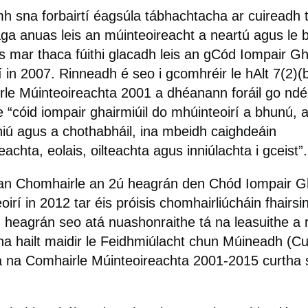
h sna forbairtí éagsúla tábhachtacha ar cuireadh t
aga anuas leis an múinteoireacht a neartú agus le 
 mar thaca fúithi glacadh leis an gCód Iompair Gh
í in 2007. Rinneadh é seo i gcomhréir le hAlt 7(2)(
le Múinteoireachta 2001 a dhéanann foráil go ndé
“cóid iompair ghairmiúil do mhúinteoirí a bhunú, a 
niú agus a chothabháil, ina mbeidh caighdeáin
achta, eolais, oilteachta agus inniúlachta i gceist”.
an Chomhairle an 2ú heagrán den Chód Iompair Gh
irí in 2012 tar éis próisis chomhairliúcháin fhairsi
 heagrán seo atá nuashonraithe tá na leasuithe a 
na hailt maidir le Feidhmiúlacht chun Múineadh (Cu
 na Comhairle Múinteoireachta 2001-2015 curtha 