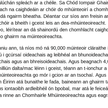
alúchán spleách ar a chéile. Sa Chód Iompair Ghair
ach na caighdeáin ar chóir do mhúinteoirí a chom
 dá ngairm bheatha. Déantar cur síos ann freisin ar
chóir a bheith i gceist leis an dea-mhúinteoireacht.
o, léirítear an dá shainordú den chomhlacht caig
do ghairm na múinteoireachta.
nniu ann, tá níos mó ná 90,000 múinteoir cláraithe i
ú i gcúrsaí oideachais
ag
leibhéal
an
bhunoideacha
chais
agus
an
bhreisoideachais
.
Agus
beagnach
4,
illiún
dalta
/mac léinn i gceist, téann an t-ionchur 
úinteoireachta go mór i gcion ar an tsochaí. Agus
in Éirinn atá bunaithe le fada, baineann an ghairm t
 iontaoibh ardleibhéil ón bpobal, mar atá le feiceáil
 a rinne an Chomhairle Mhúinteoireachta agus eagr