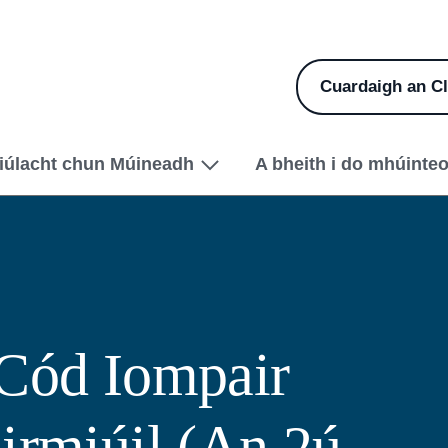
Cuardaigh an Cl
iúlacht chun Múineadh
A bheith i do mhúinteo
Cód Iompair
irmiúil (An 2ú