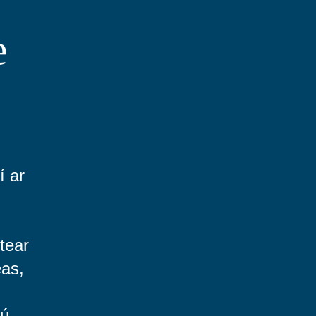
e
í ar
tear
eas,
2ú