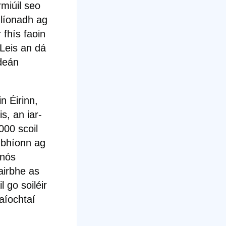
miúil seo
hlíonadh ag
 fhís faoin
 Leis an dá
hdeán
n Éirinn,
is
, an
iar-
000
scoil
a bhíonn ag
 nós
airbhe as
 go soiléir
aíochtaí