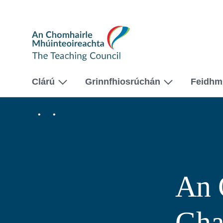
The
Teaching
Council
Clárú
Grinnfhiosrúchán
Feidhm
Baile
Feidhmiúlacht
chun
An
Múineadh
Cód
Iompair
Ghairmiúil
(An
2ú
An 
hEagrán
Nuashonraithe
2016)
Gha