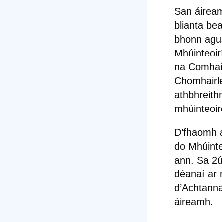
San áiream
blianta be
bhonn agus
Mhúinteoir
na Comhair
Chomhairle 
athbhreith
mhúinteoire
D’fhaomh 
do Mhúinteo
ann. Sa 2ú
déanaí ar 
d’Achtanna
áireamh.