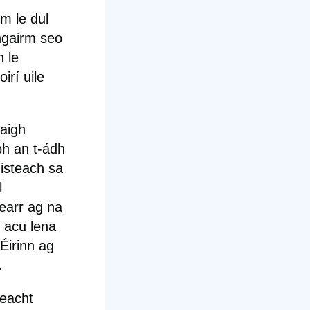
im
le dul
ngairm seo
h le
irí uile
saigh
bh an t-ádh
 isteach sa
l
fearr ag na
r acu lena
Éirinn ag
.
deacht