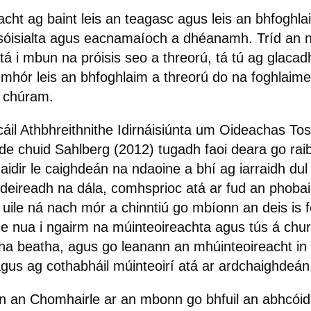
a
cht
ag
baint
leis
an
teagasc
agus
leis
an
bhfoghla
sóisialta agus eacnamaíoch a dhéanamh. Tríd an 
tá i mbun na próisis seo a threorú, tá tú ag glacad
 mhór leis an bhfoghlaim a threorú do na foghlaimeo
o chúram.
áil Athbhreithnithe Idirnáisiúnta um Oideachas To
 de chuid Sahlberg (2012) tugadh faoi deara go rai
aidir le caighdeán na ndaoine a bhí ag iarraidh dul
ndeireadh na dála, comhsprioc atá ar fud an phobai
 uile ná nach mór a chinntiú go mbíonn an deis is 
the nua i ngairm na múinteoireachta agus tús á chu
a beatha, agus go leanann an mhúinteoireacht in 
gus ag cothabháil múinteoirí atá ar ardchaighdeán
 an Chomhairle ar an mbonn go bhfuil an abhcói