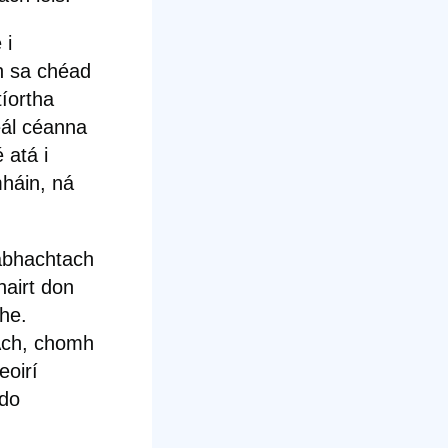
 i
h sa chéad
íortha
eál céanna
 atá i
mháin, ná
tábhachtach
hairt don
he.
 Ach, chomh
eoirí
 do