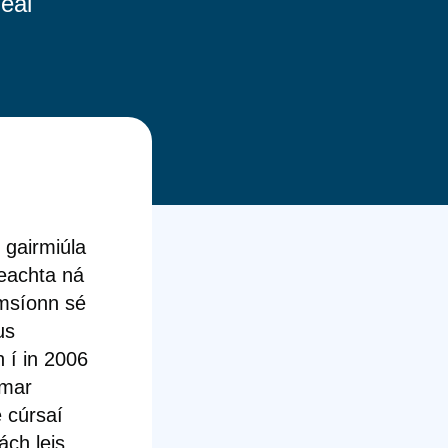
eal
 gairmiúla
reachta ná
imsíonn sé
us
h í in 2006
 mar
e cúrsaí
ách leis.