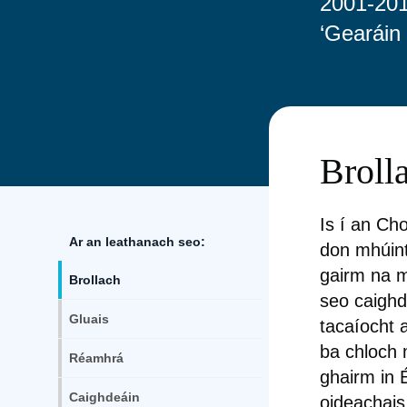
2001-2015
‘Gearáin 
Broll
Is í an Ch
Ar an leathanach seo:
don mhúint
gairm na m
Brollach
seo caighd
Gluais
tacaíocht 
ba chloch 
Réamhrá
ghairm in É
Caighdeáin
oideachais 