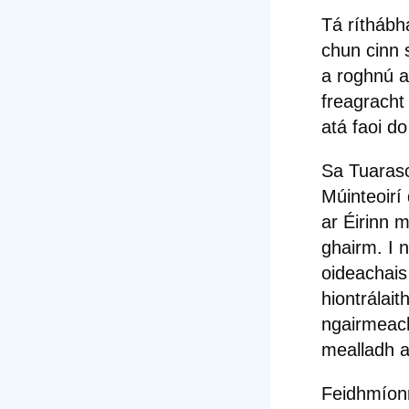
Tá
ríth
ábh
chun cinn 
a roghnú a
freagracht
atá faoi d
Sa Tuarasc
Múinteoirí
ar Éirinn m
ghairm. I 
oideachais
hiontrálai
ngairmeach
mealladh a
Feidhmíonn