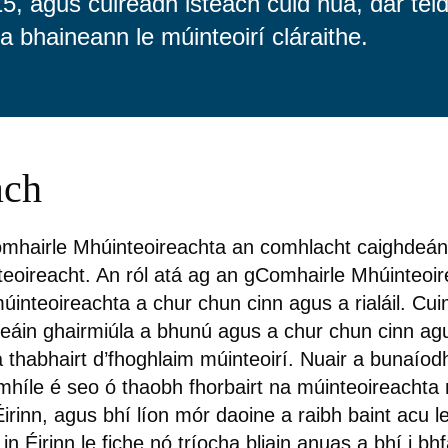
, agus cuireadh isteach cuid nua, dar teid
a bhaineann le múinteoirí cláraithe.
ach
omhairle Mhúinteoireachta an comhlacht caighdeán
eoireacht. An ról atá ag an gComhairle Mhúinteoi
úinteoireachta a chur chun cinn agus a rialáil. Cu
eáin ghairmiúla a bhunú agus a chur chun cinn ag
a thabhairt d’fhoghlaim múinteoirí. Nuair a bunaíod
mhíle é seo ó thaobh fhorbairt na múinteoireachta
irinn, agus bhí líon mór daoine a raibh baint acu l
in Éirinn le fiche nó tríocha bliain anuas a bhí i bhf