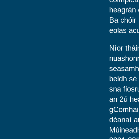
heagrán 
Ba chóir 
eolas ac
Níor thá
nuashonr
seasamh 
beidh sé
sna fios
an 2ú he
gComhairl
déanaí a
Múineadh