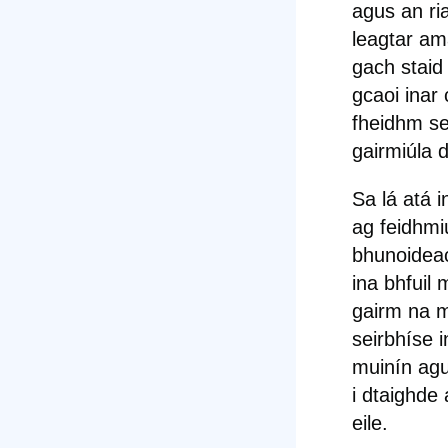
agus an ri
leagtar am
gach staid
gcaoi inar 
fheidhm se
gairmiúla 
Sa lá atá i
ag feidhmi
bhunoidea
ina
bhfuil
m
gairm na m
seirbhíse 
muinín agus
i dtaighde
eile.