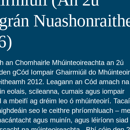
grán Nuashonraith
6)
igh an Chomhairle Mhúinteoireachta an 2ú
den gCód Iompair Ghairmiúil do Mhúinteoir
eitheamh 2012. Leagann an Cód amach na
in eolais, scileanna, cumais agus iompair
l a mbeifí ag dréim leo ó mhúinteoirí. Tacaí
caighdeáin seo le ceithre phríomhluach – m
acántacht agus muinín, agus léiríonn siad
scacht na múinteoireachta. Bhí cóip den 