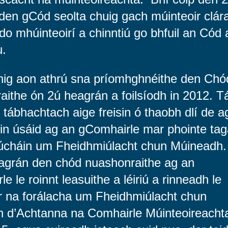
den gCód seolta chuig gach múinteoir clára
do mhúinteoirí a chinntiú go bhfuil an Cód 
u.
inig aon athrú sna príomhghnéithe den Chó
aithe ón 2ú heagrán a foilsíodh in 2012. T
tábhachtach aige freisin ó thaobh dlí de a
 in úsáid ag an gComhairle mar phointe tag
rúcháin um Fheidhmiúlacht chun Múineadh.
agrán den chód nuashonraithe ag an
e le roinnt leasuithe a léiriú a rinneadh le
r na forálacha um Fheidhmiúlacht chun
 d’Achtanna na Comhairle Múinteoireacht