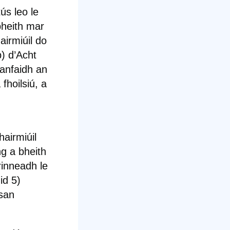
ús leo le
bheith mar
airmiúil do
b) d’Acht
anfaidh an
fhoilsiú, a
airmiúil
ng a bheith
rinneadh le
id 5)
san