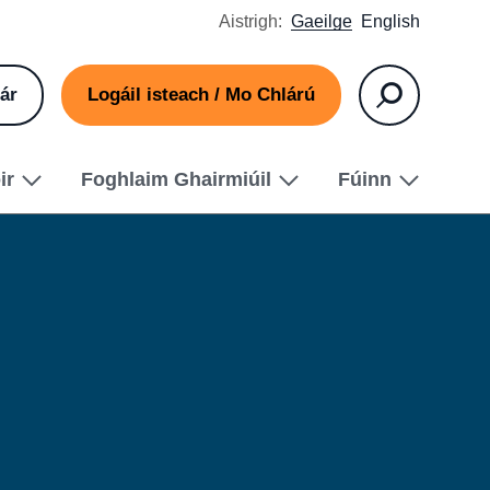
Aistrigh:
Gaeilge
English
ár
Logáil isteach / Mo Chlárú
Cuardaigh
ir
Foghlaim Ghairmiúil
Fúinn