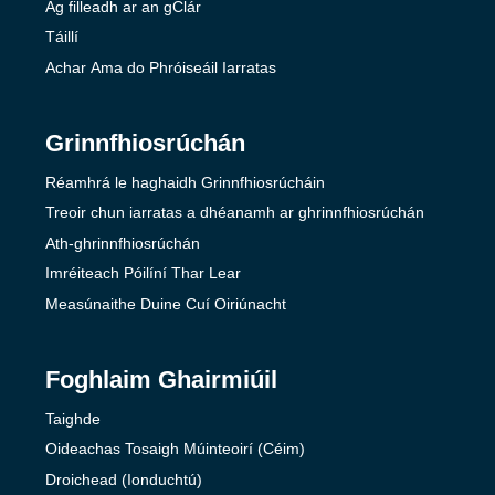
Ag filleadh ar an gClár
Táillí
Achar Ama do Phróiseáil Iarratas
Grinnfhiosrúchán
Réamhrá le haghaidh Grinnfhiosrúcháin
Treoir chun iarratas a dhéanamh ar ghrinnfhiosrúchán
Ath-ghrinnfhiosrúchán
Imréiteach Póilíní Thar Lear
Measúnaithe Duine Cuí Oiriúnacht
Foghlaim Ghairmiúil
Taighde
Oideachas Tosaigh Múinteoirí (Céim)
Droichead (Ionduchtú)