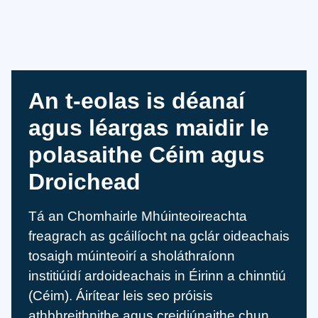
An t-eolas is déanaí
agus léargas maidir le
polasaithe Céim agus
Droichead
Tá an Chomhairle Mhúinteoireachta
freagrach as gcáilíocht na gclár oideachais
tosaigh múinteoirí a sholáthraíonn
institiúidí ardoideachais in Éirinn a chinntiú
(Céim). Áirítear leis seo próisis
athbhreithnithe agus creidiúnaithe chun