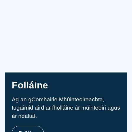
Folláine
Ag an gComhairle Mhúinteoireachta,
tugaimid aird ar fholláine ár múinteoirí agus
ár ndaltaí.