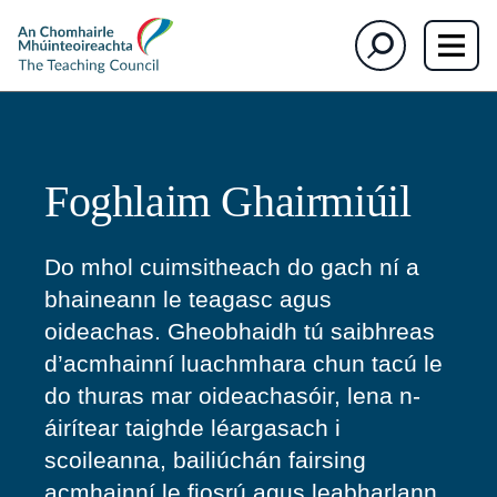
The
Cuardaigh
Teaching
Council
Foghlaim Ghairmiúil
Do mhol cuimsitheach do gach ní a
bhaineann le teagasc agus
oideachas. Gheobhaidh tú saibhreas
d’acmhainní luachmhara chun tacú le
do thuras mar oideachasóir, lena n-
áirítear taighde léargasach i
scoileanna, bailiúchán fairsing
acmhainní le fiosrú agus leabharlann