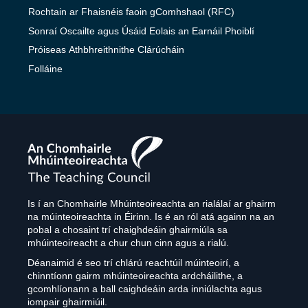
Rochtain ar Fhaisnéis faoin gComhshaol (RFC)
Sonraí Oscailte agus Úsáid Eolais an Earnáil Phoiblí
Próiseas Athbhreithnithe Clárúcháin
Folláine
The
Teaching
Council
Is í an Chomhairle Mhúinteoireachta an rialálaí ar ghairm
na múinteoireachta in Éirinn. Is é an ról atá againn na an
pobal a chosaint trí chaighdeáin ghairmiúla sa
mhúinteoireacht a chur chun cinn agus a rialú.
Déanaimid é seo trí chlárú reachtúil múinteoirí, a
chinntíonn gairm mhúinteoireachta ardcháilithe, a
gcomhlíonann a ball caighdeáin arda inniúlachta agus
iompair ghairmiúil.