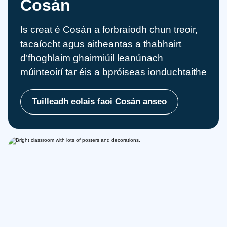
Cosán
Is creat é Cosán a forbraíodh chun treoir,
tacaíocht agus aitheantas a thabhairt
d’fhoghlaim ghairmiúil leanúnach
múinteoirí tar éis a bpróiseas ionduchtaithe
Tuilleadh eolais faoi Cosán anseo