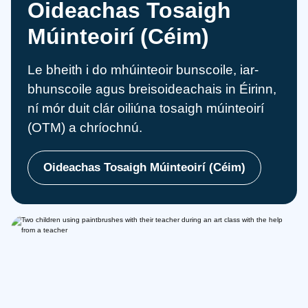
Oideachas Tosaigh
Múinteoirí (Céim)
Le bheith i do mhúinteoir bunscoile, iar-
bhunscoile agus breisoideachais in Éirinn,
ní mór duit clár oiliúna tosaigh múinteoirí
(OTM) a chríochnú.
Oideachas Tosaigh Múinteoirí (Céim)