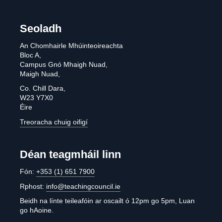
Seoladh
An Chomhairle Mhúinteoireachta
Bloc A,
Campus Gnó Mhaigh Nuad,
Maigh Nuad,
Co. Chill Dara,
W23 Y7X0
Éire
Treoracha chuig oifigí
Déan teagmháil linn
Fón:
+353 (1) 651 7900
Rphost:
info@teachingcouncil.ie
Beidh na línte teileafóin ar oscailt ó 12pm go 5pm, Luan
go hAoine.