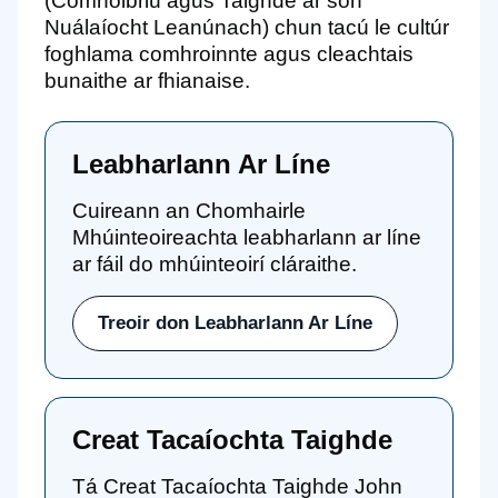
(Comhoibriú agus Taighde ar son
Nuálaíocht Leanúnach) chun tacú le cultúr
foghlama comhroinnte agus cleachtais
bunaithe ar fhianaise.
Leabharlann Ar Líne
Cuireann an Chomhairle
Mhúinteoireachta leabharlann ar líne
ar fáil do mhúinteoirí cláraithe.
Treoir don Leabharlann Ar Líne
Creat Tacaíochta Taighde
Tá Creat Tacaíochta Taighde John