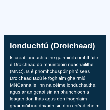
Ionduchtú (Droichead)
Is creat ionduchtaithe gairmiúil comhtháite
é Droichead do mhúinteoirí nuacháilithe
(MNC). Is é príomhchuspóir phróiseas
Droichead tacú le foghlaim ghairmiúil
MNCanna le linn na céime ionduchtaithe,
agus ar an gcaoi sin an bhunchloch a
leagan don fhás agus don fhoghlaim
ghairmiúil ina dhiaidh sin don chéad chéim