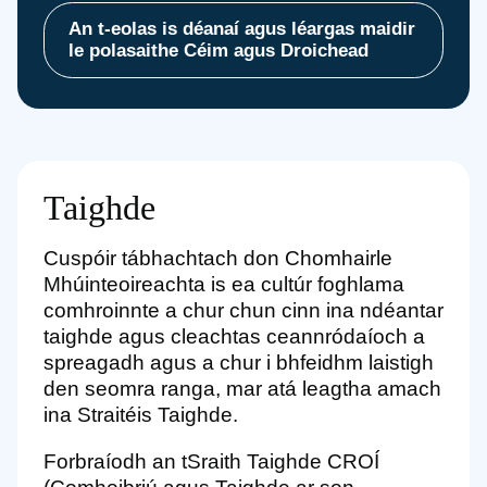
An t-eolas is déanaí agus léargas maidir
le polasaithe Céim agus Droichead
Taighde
Cuspóir tábhachtach don Chomhairle
Mhúinteoireachta is ea cultúr foghlama
comhroinnte a chur chun cinn ina ndéantar
taighde agus cleachtas ceannródaíoch a
spreagadh agus a chur i bhfeidhm laistigh
den seomra ranga, mar atá leagtha amach
ina Straitéis Taighde.
Forbraíodh an tSraith Taighde CROÍ