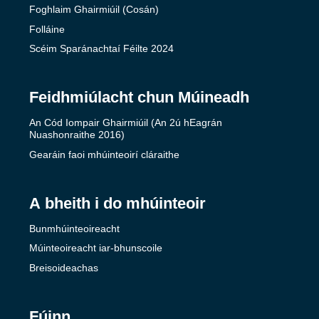
Foghlaim Ghairmiúil (Cosán)
Folláine
Scéim Sparánachtaí Féilte 2024
Feidhmiúlacht chun Múineadh
An Cód Iompair Ghairmiúil (An 2ú hEagrán
Nuashonraithe 2016)
Gearáin faoi mhúinteoirí cláraithe
A bheith i do mhúinteoir
Bunmhúinteoireacht
Múinteoireacht iar-bhunscoile
Breisoideachas
Fúinn