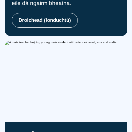
eile dá ngairm bheatha.
Droichead (Ionduchtú)