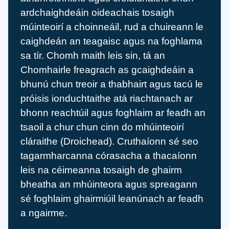
ardchaighdeáin oideachais tosaigh
múinteoirí a choinneáil, rud a chuireann le
caighdeán an teagaisc agus na foghlama
sa tír. Chomh maith leis sin, tá an
Chomhairle freagrach as gcaighdeáin a
bhunú chun treoir a thabhairt agus tacú le
próisis ionduchtaithe atá riachtanach ar
bhonn reachtúil agus foghlaim ar feadh an
tsaoil a chur chun cinn do mhúinteoirí
cláraithe (Droichead). Cruthaíonn sé seo
tagarmharcanna córasacha a thacaíonn
leis na céimeanna tosaigh de ghairm
bheatha an mhúinteora agus spreagann
sé foghlaim ghairmiúil leanúnach ar feadh
a ngairme.