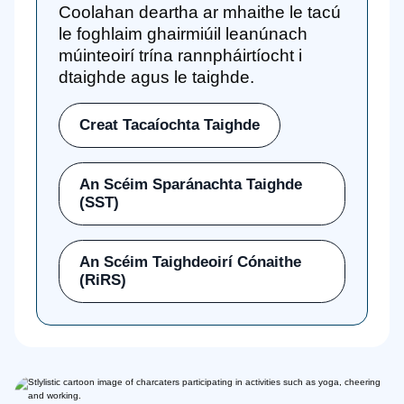
Coolahan deartha ar mhaithe le tacú
le foghlaim ghairmiúil leanúnach
múinteoirí trína rannpháirtíocht i
dtaighde agus le taighde.
Creat Tacaíochta Taighde
An Scéim Sparánachta Taighde
(SST)
An Scéim Taighdeoirí Cónaithe
(RiRS)