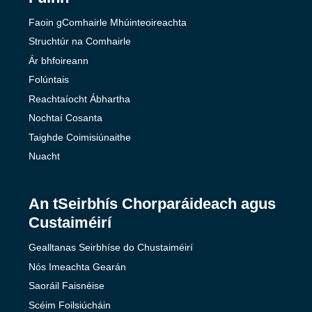
Faoin gComhairle Mhúinteoireachta
Struchtúr na Comhairle
Ár bhfoireann
Folúntais
Reachtaíocht Ábhartha
Nochtaí Cosanta
Taighde Coimisiúnaithe
Nuacht
An tSeirbhís Chorparáideach agus
Custaiméirí
Gealltanas Seirbhíse do Chustaiméirí
Nós Imeachta Gearán
Saoráil Faisnéise
Scéim Foilsiúcháin