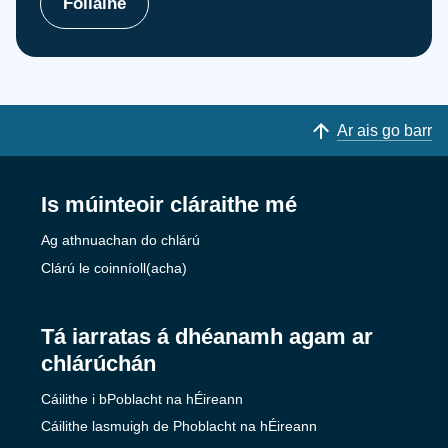
Folláine
Ar ais go barr
Is múinteoir cláraithe mé
Ag athnuachan do chlárú
Clárú le coinníoll(acha)
Tá iarratas á dhéanamh agam ar
chlárúchán
Cáilithe i bPoblacht na hÉireann
Cáilithe lasmuigh de Phoblacht na hÉireann