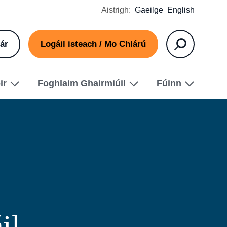
Aistrigh:
Gaeilge
English
ár
Logáil isteach / Mo Chlárú
Cuardaigh
ir
Foghlaim Ghairmiúil
Fúinn
il