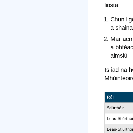
liosta:
Chun lig
a shaina
Mar acmh
a bhféad
aimsiú
Is iad na 
Mhúinteoir
Ról
Stiúrthóir
Leas-Stiúrthói
Leas-Stiúrthói