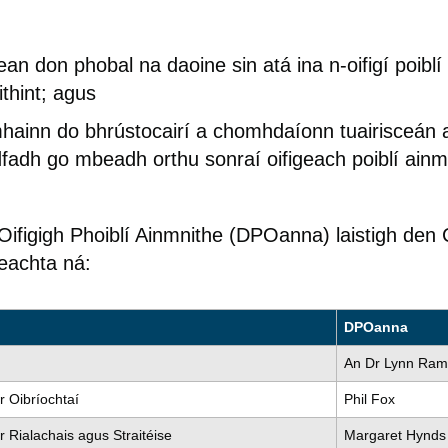
ean don phobal na daoine sin atá ina n-oifigí poiblí
ithint; agus
ainn do bhrústocairí a chomhdaíonn tuairisceán a
fadh go mbeadh orthu sonraí oifigeach poiblí ainm
hOifigigh Phoiblí Ainmnithe (DPOanna) laistigh den
eachta ná:
DPOanna
An Dr Lynn Ra
r Oibríochtaí
Phil Fox
r Rialachais agus Straitéise
Margaret Hynds