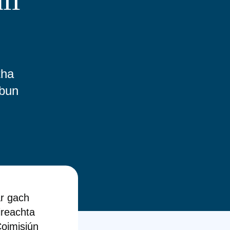
tha
mbun
ar gach
ireachta
oimisiún