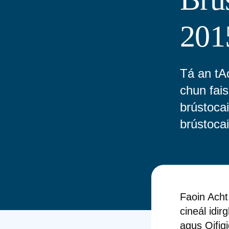
201
Tá an tA
chun fais
brústoca
brústocai
Faoin Acht 
cineál idi
agus Oifig