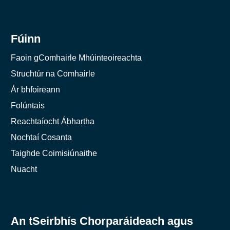
Fúinn
Faoin gComhairle Mhúinteoireachta
Struchtúr na Comhairle
Ár bhfoireann
Folúntais
Reachtaíocht Ábhartha
Nochtaí Cosanta
Taighde Coimisiúnaithe
Nuacht
An tSeirbhís Chorparáideach agus