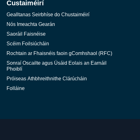
Custaiméirí
Gealltanas Seirbhíse do Chustaiméirí
Nós Imeachta Gearán
Saoráil Faisnéise
Scéim Foilsiúcháin
Rochtain ar Fhaisnéis faoin gComhshaol (RFC)
Sonraí Oscailte agus Úsáid Eolais an Earnáil
Phoiblí
Próiseas Athbhreithnithe Clárúcháin
Folláine