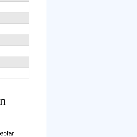
in
seofar