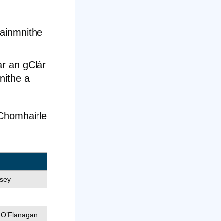
 ainmnithe
r an gClár
nithe a
 Chomhairle
msey
 O’Flanagan