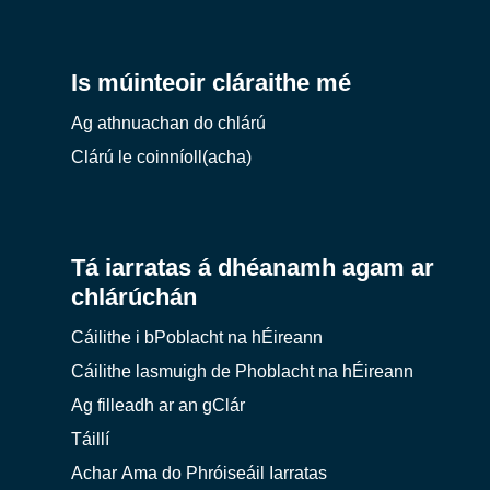
Is múinteoir cláraithe mé
Ag athnuachan do chlárú
Clárú le coinníoll(acha)
Tá iarratas á dhéanamh agam ar
chlárúchán
Cáilithe i bPoblacht na hÉireann
Cáilithe lasmuigh de Phoblacht na hÉireann
Ag filleadh ar an gClár
Táillí
Achar Ama do Phróiseáil Iarratas