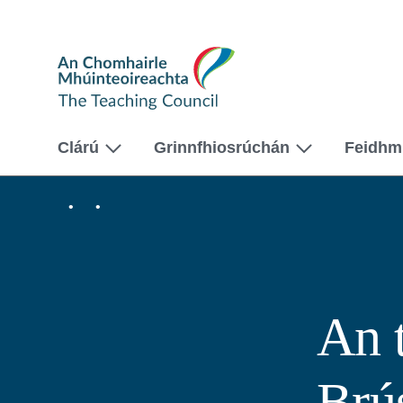
The
Teaching
Council
Clárú
Grinnfhiosrúchán
Feidhm
Baile
Fúinn
An
tAcht
um
Brústocaireacht
a
Rialáil
An 
2015
Brús