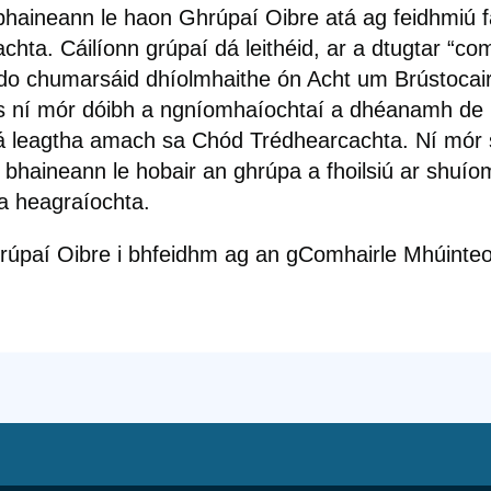
 bhaineann le haon Ghrúpaí Oibre atá ag feidhmiú 
chta. Cáilíonn grúpaí dá leithéid, ar a dtugtar “co
do chumarsáid dhíolmhaithe ón Acht um Brústocai
us ní mór dóibh a ngníomhaíochtaí a dhéanamh de 
tá leagtha amach sa Chód Trédhearcachta. Ní mór 
a bhaineann le hobair an ghrúpa a fhoilsiú ar shuí
a heagraíochta.
rúpaí Oibre i bhfeidhm ag an gComhairle Mhúinteo
.