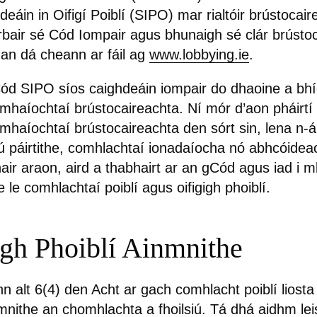
eáin in Oifigí Poiblí (SIPO) mar rialtóir brústocair
rbair sé Cód Iompair agus bhunaigh sé clár brústo
á an dá cheann ar fáil ag
www.lobbying.ie
.
d SIPO síos caighdeáin iompair do dhaoine a bhí
haíochtaí brústocaireachta. Ní mór d’aon pháirtí 
haíochtaí brústocaireachta den sórt sin, lena n-ái
tríú páirtithe, comhlachtaí ionadaíocha nó abhcóide
air araon, aird a thabhairt ar an gCód agus iad i 
le comhlachtaí poiblí agus oifigigh phoiblí.
igh Phoiblí Ainmnithe
 alt 6(4) den Acht ar gach comhlacht poiblí liosta 
nmnithe an chomhlachta a fhoilsiú. Tá dhá aidhm lei