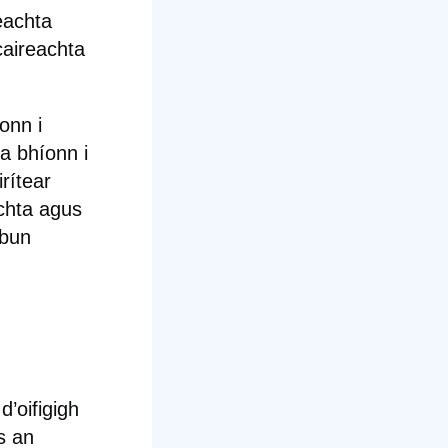
eachta
caireachta
onn i
a bhíonn i
rítear
achta agus
mbun
d’oifigigh
s an