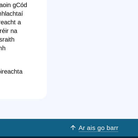
faoin gCód
mhlachtaí
reacht a
réir na
sraith
omh
ireachta
Ar ais go barr