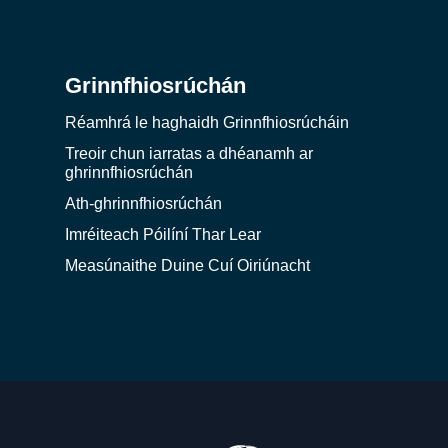
Grinnfhiosrúchán
Réamhrá le haghaidh Grinnfhiosrúcháin
Treoir chun iarratas a dhéanamh ar
ghrinnfhiosrúchán
Ath-ghrinnfhiosrúchán
Imréiteach Póilíní Thar Lear
Measúnaithe Duine Cuí Oiriúnacht