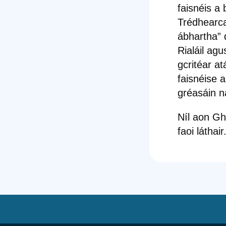
faisnéis a
Trédhearca
ábhartha” 
Rialáil ag
gcritéar a
faisnéise 
gréasáin n
Níl aon Gh
faoi láthair