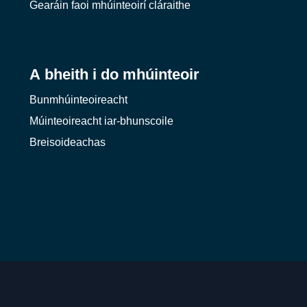
Gearáin faoi mhúinteoirí cláraithe
A bheith i do mhúinteoir
Bunmhúinteoireacht
Múinteoireacht iar-bhunscoile
Breisoideachas