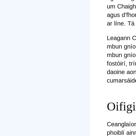
um Chaighd
agus d’fho
ar líne. T
Leagann Có
mbun gníom
mbun gníom
fostóirí, 
daoine aon
cumarsáide 
Oifig
Ceanglaíonn
phoiblí ai