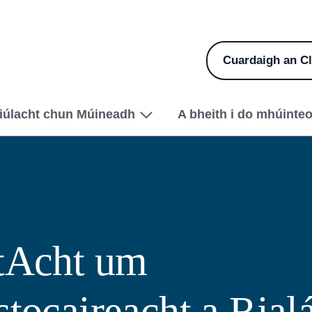
Cuardaigh an Cl
iúlacht chun Múineadh
A bheith i do mhúinteo
tAcht um
tocaireacht a Rialá