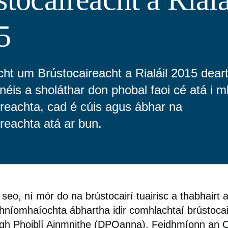
5
cht um Brústocaireacht a Rialáil 2015 dear
néis a sholáthar don phobal faoi cé atá i 
ireachta, cad é cúis agus ábhar na
reachta atá ar bun.
seo, ní mór do na brústocairí tuairisc a thabhairt 
rghníomhaíochta ábhartha idir comhlachtaí brústoca
igh Phoiblí Ainmnithe (DPOanna). Feidhmíonn an C