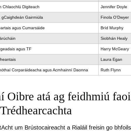
 Chlaochlú Digiteach
Jennifer Doyle
 gCaighdeán Gairmiúla
Finola O’Dwyer
artais agus Cumarsáide
Bríd Murphy
árúcháin
Siobhán Healy
rgeadais agus TF
Harry McGeary
theantais
Laura Egan
óthaí Corparáideacha agus Acmhainní Daonna
Ruth Flynn
í Oibre atá ag feidhmiú fao
Trédhearcachta
tAcht um Brústocaireacht a Rialáil freisin go bhfoil