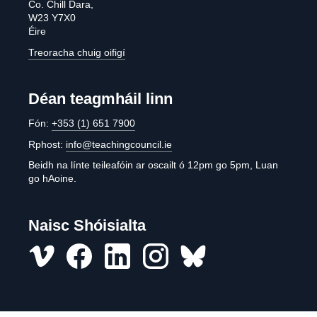
Co. Chill Dara,
W23 Y7X0
Éire
Treoracha chuig oifigí
Déan teagmháil linn
Fón:
+353 (1) 651 7900
Rphost:
info@teachingcouncil.ie
Beidh na línte teileafóin ar oscailt ó 12pm go 5pm, Luan
go hAoine.
Naisc Shóisialta
Vimeo
Facebook
LinkedIn
Instagram
misc