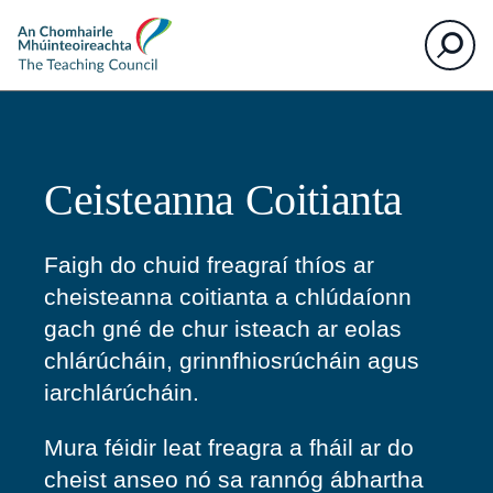
The
Cuardaigh
Teaching
Council
Ceisteanna Coitianta
Faigh do chuid freagraí thíos ar
cheisteanna coitianta a chlúdaíonn
gach gné de chur isteach ar eolas
chlárúcháin, grinnfhiosrúcháin agus
iarchlárúcháin.
Mura féidir leat freagra a fháil ar do
cheist anseo nó sa rannóg ábhartha