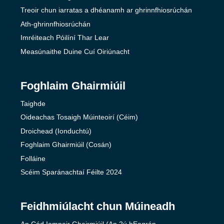
Treoir chun iarratas a dhéanamh ar ghrinnfhiosrúchán
Ath-ghrinnfhiosrúchán
Imréiteach Póilíní Thar Lear
Measúnaithe Duine Cuí Oiriúnacht
Foghlaim Ghairmiúil
Taighde
Oideachas Tosaigh Múinteoirí (Céim)
Droichead (Ionduchtú)
Foghlaim Ghairmiúil (Cosán)
Folláine
Scéim Sparánachtaí Féilte 2024
Feidhmiúlacht chun Múineadh