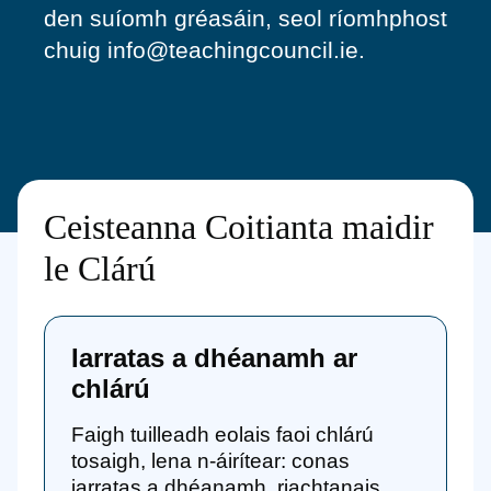
den suíomh gréasáin, seol ríomhphost
chuig info@teachingcouncil.ie.
Ceisteanna Coitianta maidir
le Clárú
Iarratas a dhéanamh ar
chlárú
Faigh tuilleadh eolais faoi chlárú
tosaigh, lena n-áirítear: conas
iarratas a dhéanamh, riachtanais