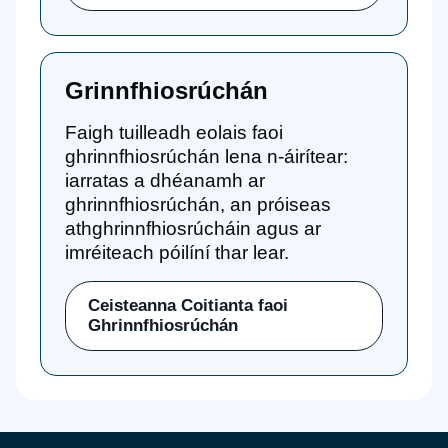
Grinnfhiosrúchán
Faigh tuilleadh eolais faoi
ghrinnfhiosrúchán lena n-áirítear:
iarratas a dhéanamh ar
ghrinnfhiosrúchán, an próiseas
athghrinnfhiosrúcháin agus ar
imréiteach póilíní thar lear.
Ceisteanna Coitianta faoi
Ghrinnfhiosrúchán