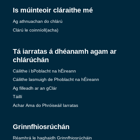
Is múinteoir cláraithe mé
Ag athnuachan do chlárú
Clárú le coinníoll(acha)
Tá iarratas á dhéanamh agam ar
chlárúchán
Cáilithe i bPoblacht na hÉireann
Cáilithe lasmuigh de Phoblacht na hÉireann
Ag filleadh ar an gClár
Táillí
Achar Ama do Phróiseáil Iarratas
Grinnfhiosrúchán
Réamhrá le haghaidh Grinnfhiosrúcháin