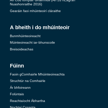
An Cód Iompair Ghairmiúil (An 2ú hEagrán
Nuashonraithe 2016)
Gearáin faoi mhúinteoirí cláraithe
A bheith i do mhúinteoir
Bunmhúinteoireacht
Múinteoireacht iar-bhunscoile
Breisoideachas
Fúinn
Faoin gComhairle Mhúinteoireachta
Struchtúr na Comhairle
Ár bhfoireann
Folúntais
Reachtaíocht Ábhartha
Nochtaí Cosanta