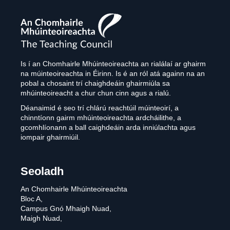
The
Teaching
Council
Is í an Chomhairle Mhúinteoireachta an rialálaí ar ghairm
na múinteoireachta in Éirinn. Is é an ról atá againn na an
pobal a chosaint trí chaighdeáin ghairmiúla sa
mhúinteoireacht a chur chun cinn agus a rialú.
Déanaimid é seo trí chlárú reachtúil múinteoirí, a
chinntíonn gairm mhúinteoireachta ardcháilithe, a
gcomhlíonann a ball caighdeáin arda inniúlachta agus
iompair ghairmiúil.
Seoladh
An Chomhairle Mhúinteoireachta
Bloc A,
Campus Gnó Mhaigh Nuad,
Maigh Nuad,