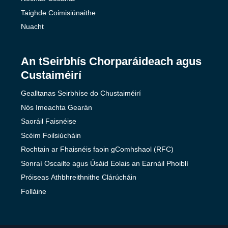
Taighde Coimisiúnaithe
Nuacht
An tSeirbhís Chorparáideach agus
Custaiméirí
Gealltanas Seirbhíse do Chustaiméirí
Nós Imeachta Gearán
Saoráil Faisnéise
Scéim Foilsiúcháin
Rochtain ar Fhaisnéis faoin gComhshaol (RFC)
Sonraí Oscailte agus Úsáid Eolais an Earnáil Phoiblí
Próiseas Athbhreithnithe Clárúcháin
Folláine