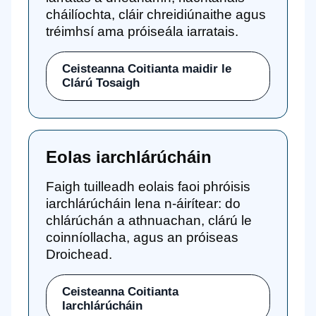
cháilíochta, cláir chreidiúnaithe agus
tréimhsí ama próiseála iarratais.
Ceisteanna Coitianta maidir le
Clárú Tosaigh
Eolas iarchlárúcháin
Faigh tuilleadh eolais faoi phróisis
iarchlárúcháin lena n-áirítear: do
chlárúchán a athnuachan, clárú le
coinníollacha, agus an próiseas
Droichead.
Ceisteanna Coitianta
Iarchlárúcháin